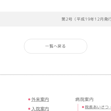
第2号（平成19年12月発
一覧へ戻る
外来案内
病院案内
院長あいさつ
入院案内