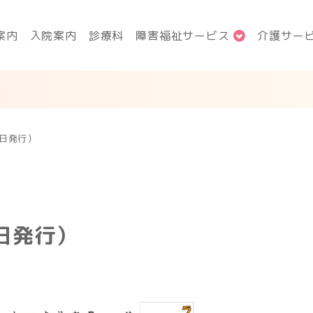
案内
入院案内
診療科
障害福祉サービス
介護サー
1日発行）
日発行）