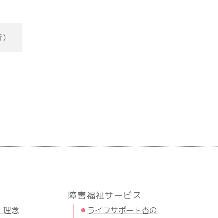
行）
障害福祉サービス
・理念
ライフサポート杏の