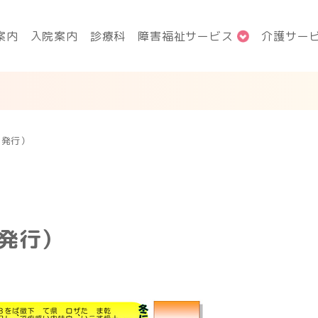
案内
入院案内
診療科
障害福祉サービス
介護サー
月発行）
月発行）