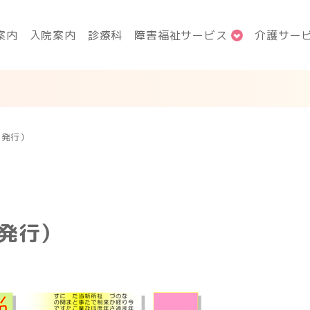
案内
入院案内
診療科
障害福祉サービス
介護サー
月発行）
月発行）